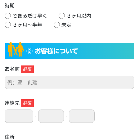
時期
できるだけ早く
３ヶ月以内
３ヶ月〜半年
未定
② お客様について
お名前
必須
連絡先
必須
-
-
住所