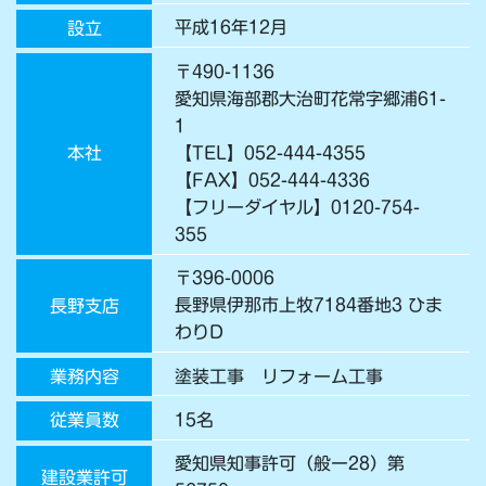
平成16年12月
設立
〒490-1136
愛知県海部郡大治町花常字郷浦61-
1
【TEL】
052-444-4355
本社
【FAX】052-444-4336
【フリーダイヤル】0120-754-
355
〒396-0006
長野県伊那市上牧7184番地3 ひま
長野支店
わりD
塗装工事 リフォーム工事
業務内容
15名
従業員数
愛知県知事許可（般ー28）第
建設業許可